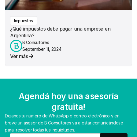
Impuestos
¿Qué impuestos debe pagar una empresa en
Argentina?
B Consultores
September 11, 2024
Ver más
Agendá hoy una asesoría
gratuita!
Dejanos tu número de WhatsApp o correo electrónico y en
breve un asesor de B Consultores va a estar comunicándose
para resolver todas tus inquietudes.