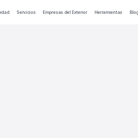
iedad
Servicios
Empresas del Exterior
Herramientas
Blo
scal: la
l
dólares
rno destinada a
sistema bancario y
eleva significativamente