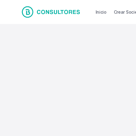
Inicio
Crear Soc
Ley de Inocencia Fi
nueva obsesión de
Gobierno por los “
del colchón”
La "Ley de Inocencia Fiscal", una medida del gobie
incorporar los dólares de la economía informal al 
fomentar una dolarización voluntaria. La normativa 